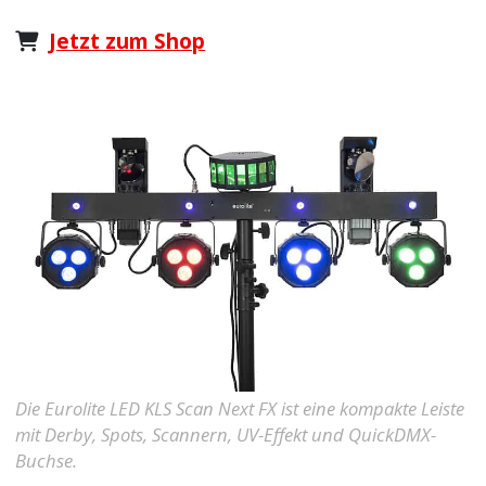
Jetzt zum Shop
Die Eurolite LED KLS Scan Next FX ist eine kompakte Leiste
mit Derby, Spots, Scannern, UV-Effekt und QuickDMX-
Buchse.