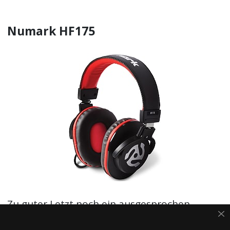
Numark HF175
Zu guter Letzt noch ein ausgesprochen
günstiger DJ-Kopfhörer, der für seinen Preis