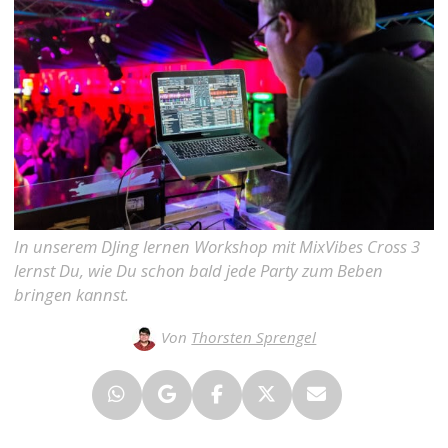
In unserem DJing lernen Workshop mit MixVibes Cross 3
lernst Du, wie Du schon bald jede Party zum Beben
bringen kannst.
Von
Thorsten Sprengel