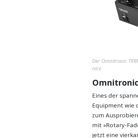
Der Omnitronic TRM-4
nice
Omnitroni
Eines der spann
Equipment wie 
zum Ausprobiere
mit »Rotary-Fade
jetzt eine vierka