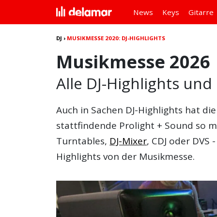
News
Keys
Gitarre
DJ
›
MUSIKMESSE 2020: DJ-HIGHLIGHTS
Musikmesse 2026
Alle DJ-Highlights un
Auch in Sachen
DJ-Highlights
hat di
stattfindende Prolight + Sound so m
Turntables,
DJ-Mixer
, CDJ oder DVS 
Highlights von der Musikmesse.