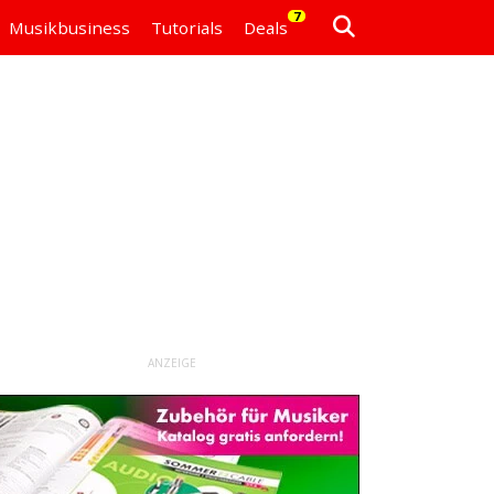
7
Musikbusiness
Tutorials
Deals
ANZEIGE