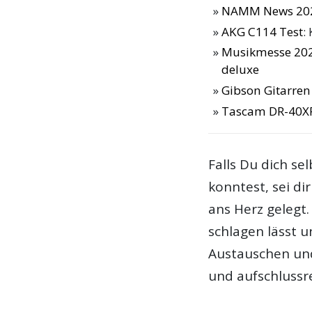
NAMM News 20
AKG C114 Test
:
Musikmesse 202
deluxe
Gibson Gitarre
Tascam DR-40XP
Falls Du dich s
konntest, sei dir
ans Herz gelegt.
schlagen lässt
Austauschen und
und aufschlussre