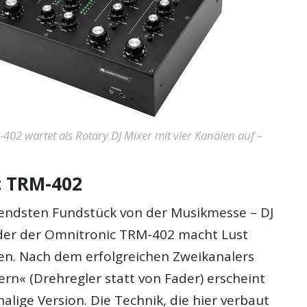
02 wartet als Rotary DJ Mixer mit vier Kanälen auf –
c TRM-402
endsten Fundstück von der Musikmesse – DJ
der der Omnitronic TRM-402 macht Lust
n. Nach dem erfolgreichen Zweikanalers
rn« (Drehregler statt von Fader) erscheint
nalige Version. Die Technik, die hier verbaut