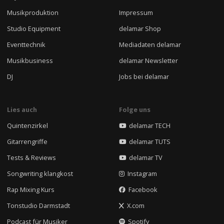
Musikproduktion
Impressum
Studio Equipment
delamar Shop
Eventtechnik
Mediadaten delamar
Musikbusiness
delamar Newsletter
DJ
Jobs bei delamar
Lies auch
Folge uns
Quintenzirkel
delamar TECH
Gitarrengriffe
delamar TUTS
Tests & Reviews
delamar TV
Songwriting klangkost
Instagram
Rap Mixing Kurs
Facebook
Tonstudio Darmstadt
X.com
Podcast für Musiker
Spotify