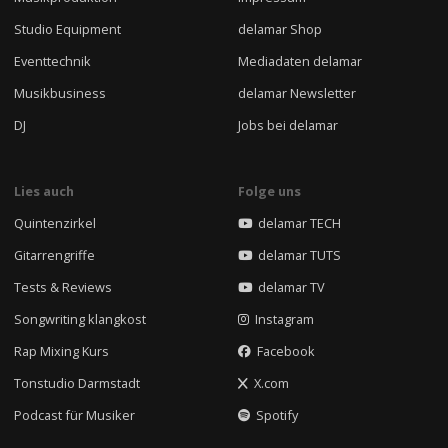
Studio Equipment
delamar Shop
Eventtechnik
Mediadaten delamar
Musikbusiness
delamar Newsletter
DJ
Jobs bei delamar
Lies auch
Folge uns
Quintenzirkel
delamar TECH
Gitarrengriffe
delamar TUTS
Tests & Reviews
delamar TV
Songwriting klangkost
Instagram
Rap Mixing Kurs
Facebook
Tonstudio Darmstadt
X.com
Podcast für Musiker
Spotify