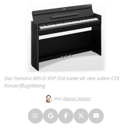
Das Yamaha ARIUS YDP-S54 bietet dir den vollen CFX
Konzertflügelklang.
Von
Daniel Weber