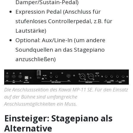
Damper/Sustain-Pedal)
Expression Pedal (Anschluss für
stufenloses Controllerpedal, z.B. für
Lautstärke)
Optional: Aux/Line-In (um andere
Soundquellen an das Stagepiano
anzuschließen)
Die Anschlusssektion des Kawai MP-11 SE. Für den Einsatz
auf der Bühne sind umfangreiche
Anschlussmöglichkeiten ein Muss.
Einsteiger: Stagepiano als
Alternative