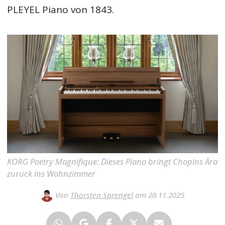
PLEYEL Piano von 1843.
KORG Poetry Magnifique: Dieses Piano bringt Chopins Ära
zurück ins Wohnzimmer
Von
Thorsten Sprengel
am 20.11.2025