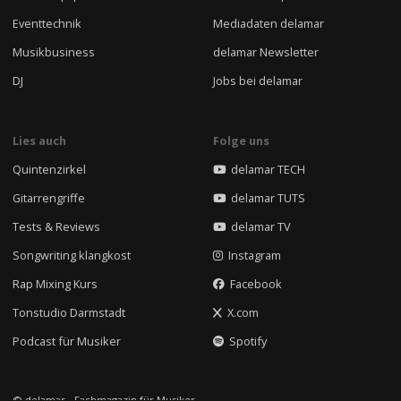
Eventtechnik
Mediadaten delamar
Musikbusiness
delamar Newsletter
DJ
Jobs bei delamar
Lies auch
Folge uns
Quintenzirkel
delamar TECH
Gitarrengriffe
delamar TUTS
Tests & Reviews
delamar TV
Songwriting klangkost
Instagram
Rap Mixing Kurs
Facebook
Tonstudio Darmstadt
X.com
Podcast für Musiker
Spotify
© delamar - Fachmagazin für Musiker