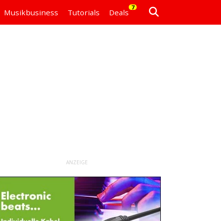
7
Musikbusiness
Tutorials
Deals
ANZEIGE