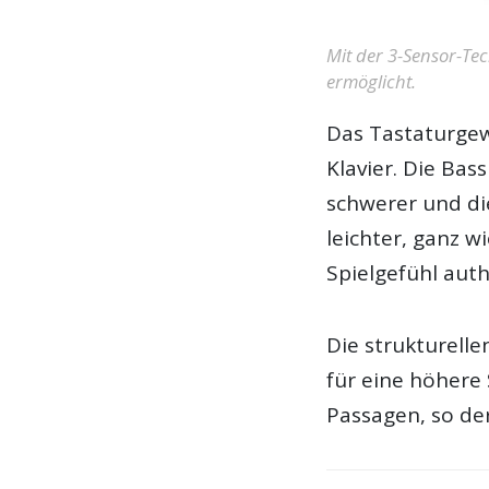
Mit der 3-Sensor-Tec
ermöglicht.
Das Tastaturgew
Klavier. Die Ba
schwerer und d
leichter, ganz w
Spielgefühl aut
Die strukturell
für eine höhere 
Passagen, so der