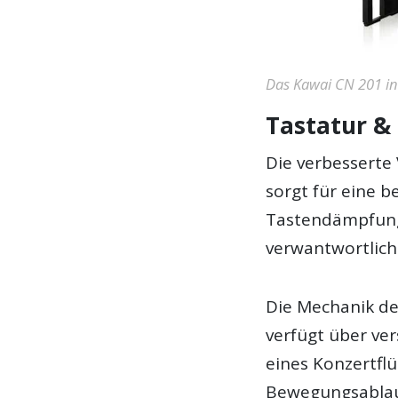
Das Kawai CN 201 in
Tastatur &
Die verbesserte
sorgt für eine 
Tastendämpfung 
verwantwortlich
Die Mechanik der
verfügt über ve
eines Konzertflüg
Bewegungsablauf