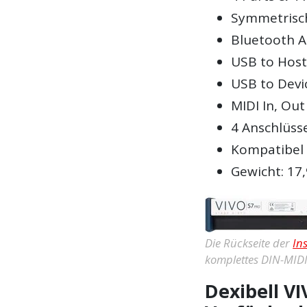
Symmetrisc
Bluetooth 
USB to Host
USB to Devi
MIDI In, Ou
4 Anschlüss
Kompatibel 
Gewicht: 17,
Die Rückseite der
In
komplettes DIN-MID
Dexibell VI