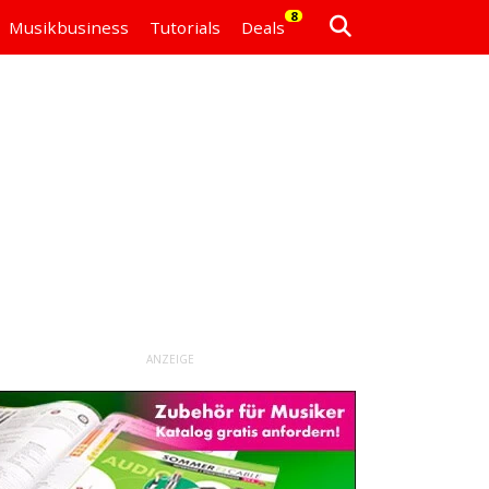
8
Musikbusiness
Tutorials
Deals
ANZEIGE