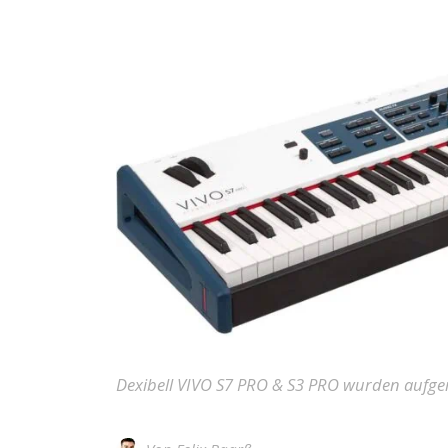
Dexibell VIVO S7 PRO & S3 PRO wurden aufgemö