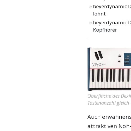
beyerdynamic D
lohnt
beyerdynamic D
Kopfhörer
Oberfläche des Dexib
Tastenanzahl gleich
Auch erwähnensw
attraktiven Non