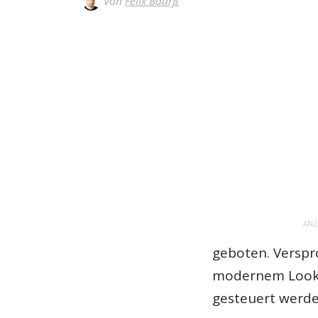
Von
Felix Baarß
ANZ
geboten. Verspr
modernem Look u
gesteuert werde