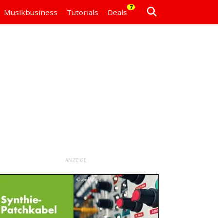
7
Musikbusiness
Tutorials
Deals
ANZEIGE