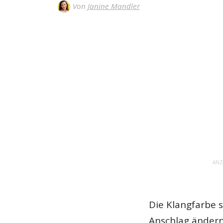
Von
Janine Mandler
ANZ
Die Klangfarbe s
Anschlag ändern