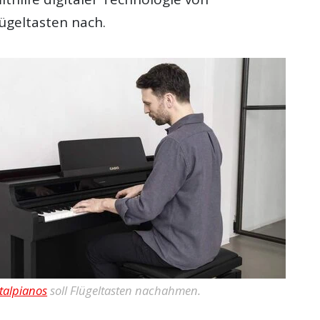
ügeltasten nach.
italpianos
soll Flügeltasten nachahmen.