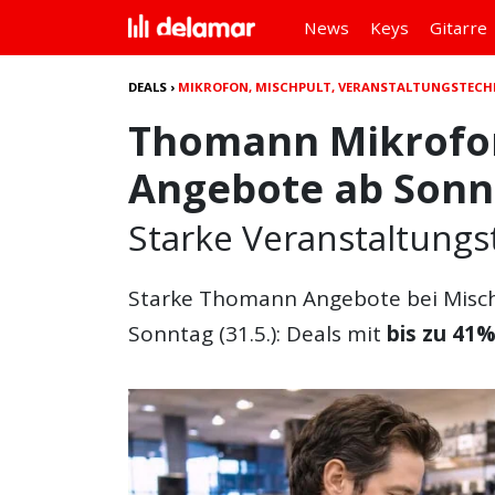
News
Keys
Gitarre
DEALS
›
MIKROFON, MISCHPULT, VERANSTALTUNGSTEC
Thomann Mikrofon
Angebote ab Sonnt
Starke Veranstaltungs
Starke
Thomann Angebote
bei Misc
Sonntag (31.5.): Deals mit
bis zu 41