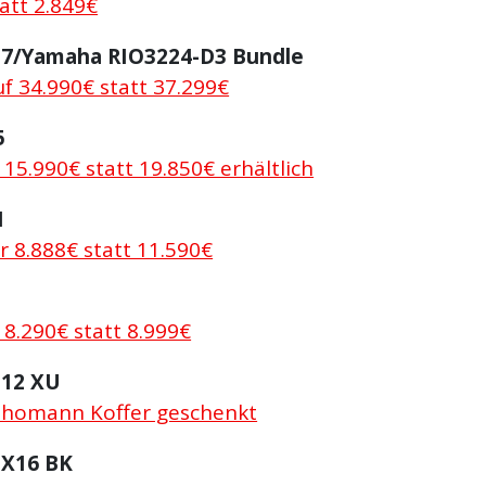
att 2.849€
7/Yamaha RIO3224-D3 Bundle
f 34.990€ statt 37.299€
5
r 15.990€ statt 19.850€ erhältlich
1
r 8.888€ statt 11.590€
 8.290€ statt 8.999€
12 XU
Thomann Koffer geschenkt
X16 BK