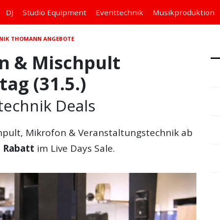
DJ
Studio
Equipment
Eventtechnik
Musikproduktion
HNIK THOMANN ANGEBOTE
 & Mischpult
ag (31.5.)
technik Deals
hpult, Mikrofon & Veranstaltungstechnik ab
% Rabatt
im Live Days Sale.