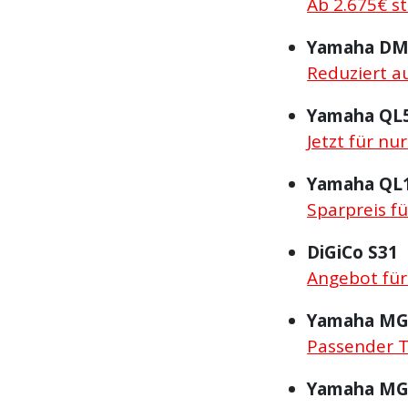
Ab 2.675€ st
Yamaha DM
Reduziert au
Yamaha QL
Jetzt für nu
Yamaha QL
Sparpreis fü
DiGiCo S31
Angebot für
Yamaha MG
Passender 
Yamaha MG