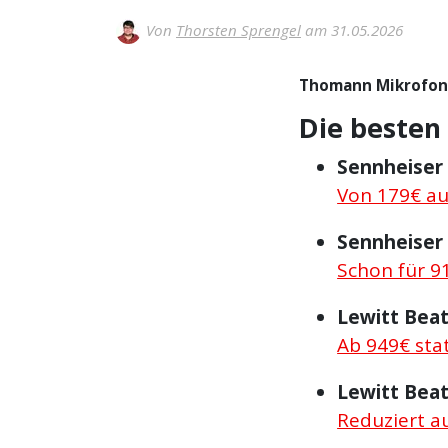
Von
Thorsten Sprengel
am 31.05.2026
Thomann Mikrofon 
Die besten
Sennheiser 
Von 179€ au
Sennheiser
Schon für 9
Lewitt Beat
Ab 949€ sta
Lewitt Beat
Reduziert a