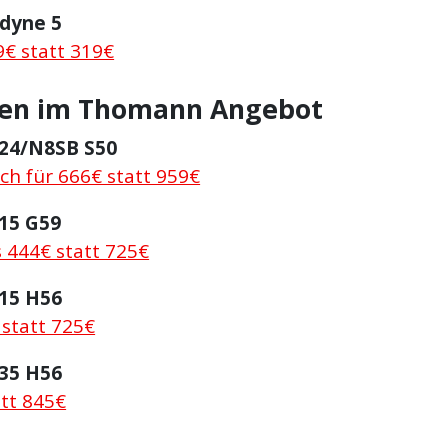
dyne 5
9€ statt 319€
ken im Thomann Angebot
24/N8SB S50
lich für 666€ statt 959€
15 G59
s 444€ statt 725€
15 H56
 statt 725€
35 H56
att 845€