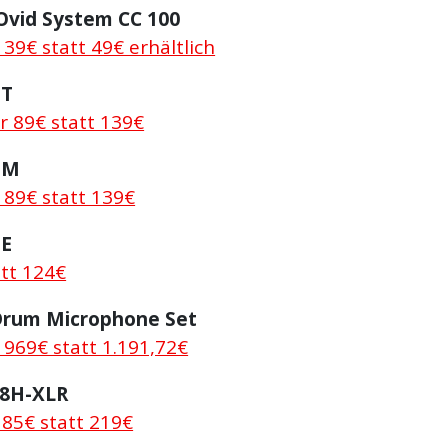
Ovid System CC 100
r 39€ statt 49€ erhältlich
-T
r 89€ statt 139€
-M
 89€ statt 139€
-E
att 124€
Drum Microphone Set
r 969€ statt 1.191,72€
98H-XLR
185€ statt 219€