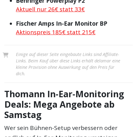
Behringer Powerplay P2
Aktuell nur 26€ statt 33€
Fischer Amps In-Ear Monitor BP
Aktionspreis 185€ statt 215€
Einige auf dieser Seite eingebaute Links sind Affiliate-
Links. Beim Kauf über diese Links erhält delamar eine
kleine Provision ohne Auswirkung auf den Preis für
dich.
Thomann In-Ear-Monitoring
Deals: Mega Angebote ab
Samstag
Wer sein Bühnen-Setup verbessern oder