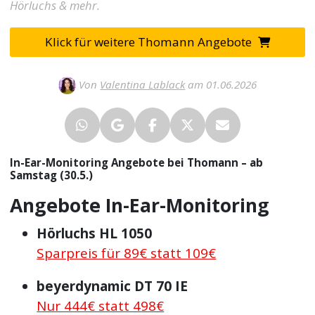
Hörluchs & mehr.
Klick für weitere Thomann Angebote
Von
Valentina Lablack
am 01.06.2026
In-Ear-Monitoring Angebote bei Thomann – ab
Samstag (30.5.)
Angebote In-Ear-Monitoring
Hörluchs HL 1050
Sparpreis für 89€ statt 109€
beyerdynamic DT 70 IE
Nur 444€ statt 498€