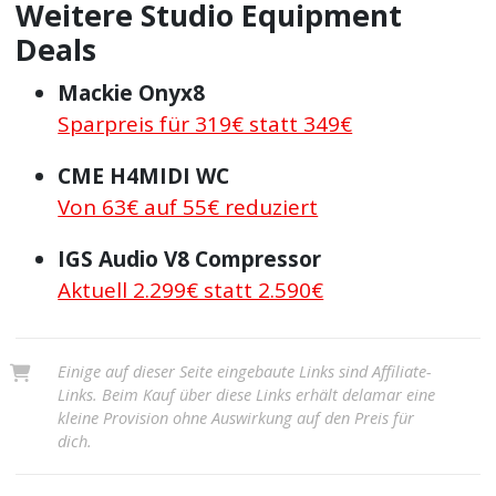
Weitere Studio Equipment
Deals
Mackie Onyx8
Sparpreis für 319€ statt 349€
CME H4MIDI WC
Von 63€ auf 55€ reduziert
IGS Audio V8 Compressor
Aktuell 2.299€ statt 2.590€
Einige auf dieser Seite eingebaute Links sind Affiliate-
Links. Beim Kauf über diese Links erhält delamar eine
kleine Provision ohne Auswirkung auf den Preis für
dich.