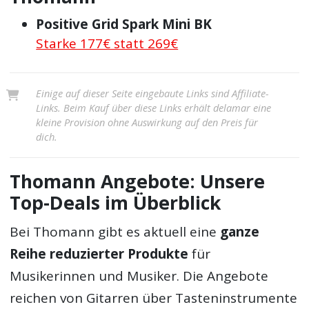
Positive Grid Spark Mini BK
Starke 177€ statt 269€
Einige auf dieser Seite eingebaute Links sind Affiliate-
Links. Beim Kauf über diese Links erhält delamar eine
kleine Provision ohne Auswirkung auf den Preis für
dich.
Thomann Angebote: Unsere
Top-Deals im Überblick
Bei Thomann gibt es aktuell eine
ganze
Reihe reduzierter Produkte
für
Musikerinnen und Musiker. Die Angebote
reichen von Gitarren über Tasteninstrumente