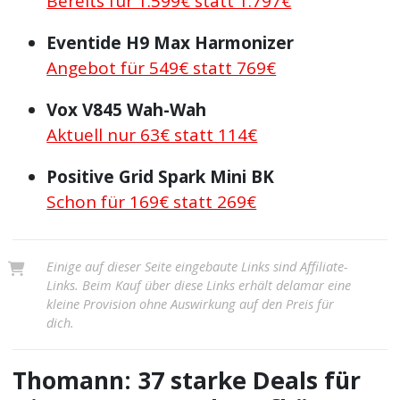
Bereits für 1.599€ statt 1.797€
Eventide H9 Max Harmonizer
Angebot für 549€ statt 769€
Vox V845 Wah-Wah
Aktuell nur 63€ statt 114€
Positive Grid Spark Mini BK
Schon für 169€ statt 269€
Einige auf dieser Seite eingebaute Links sind Affiliate-
Links. Beim Kauf über diese Links erhält delamar eine
kleine Provision ohne Auswirkung auf den Preis für
dich.
Thomann: 37 starke Deals für