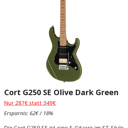
Cort G250 SE Olive Dark Green
Nur 287€ statt 349€
Ersparnis: 62€ / 18%
Die Cort G250 SE ist eine E-Gitarre im ST-Style