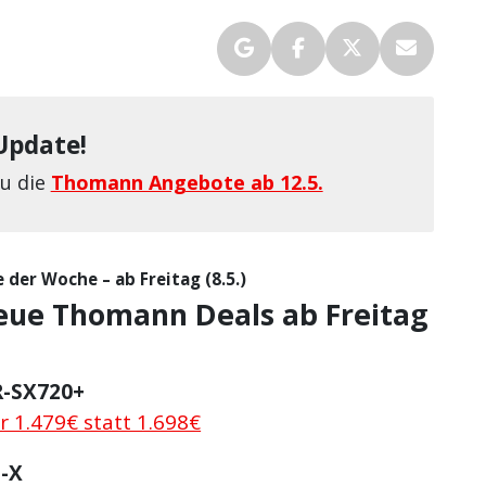
Update!
Du die
Thomann Angebote ab 12.5.
er Woche – ab Freitag (8.5.)
ue Thomann Deals ab Freitag
R-SX720+
r 1.479€ statt 1.698€
o-X