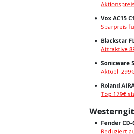
Aktionspreis
Vox AC15 C
Sparpreis fü
Blackstar F
Attraktive 8
Sonicware 
Aktuell 299€
Roland AIR
Top 179€ st
Westerngi
Fender CD-
Reduziert a