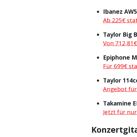
Ibanez AW
Ab 225€ sta
Taylor Big 
Von 712,81€
Epiphone Ma
Für 699€ st
Taylor 114c
Angebot für
Takamine E
Jetzt für nu
Konzertgit