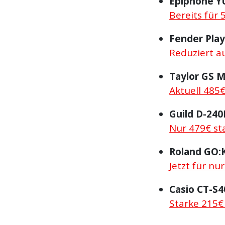
Epiphone Y
Bereits für 
Fender Play
Reduziert au
Taylor GS M
Aktuell 485€
Guild D-240
Nur 479€ st
Roland GO:
Jetzt für nu
Casio CT-S4
Starke 215€