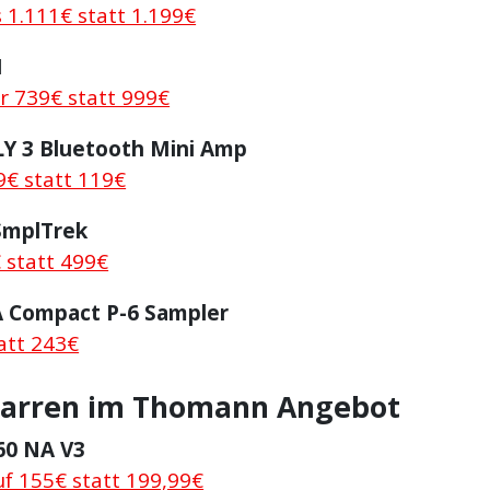
 1.111€ statt 1.199€
1
r 739€ statt 999€
LY 3 Bluetooth Mini Amp
9€ statt 119€
SmplTrek
 statt 499€
A Compact P-6 Sampler
att 243€
tarren im Thomann Angebot
60 NA V3
uf 155€ statt 199,99€