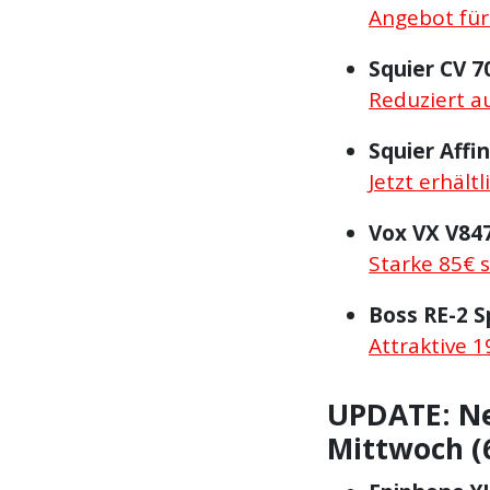
Angebot für
Squier CV 7
Reduziert a
Squier Affi
Jetzt erhält
Vox VX V84
Starke 85€ 
Boss RE-2 
Attraktive 1
UPDATE: N
Mittwoch (6