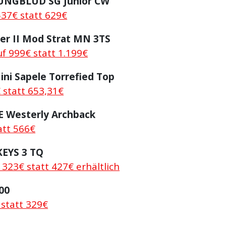
UNGBLUD SG Junior CW
537€ statt 629€
er II Mod Strat MN 3TS
f 999€ statt 1.199€
ini Sapele Torrefied Top
 statt 653,31€
E Westerly Archback
att 566€
KEYS 3 TQ
r 323€ statt 427€ erhältlich
00
 statt 329€