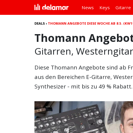
News
Keys
Gitarre
DEALS
›
THOMANN ANGEBOTE DIESE WOCHE AB 8.5. (KW1
Thomann Angebote 
Gitarren, Westerngita
Diese
Thomann Angebote
sind ab Fr
aus den Bereichen E-Gitarre, Wester
Synthesizer - mit bis zu 49 % Rabatt.