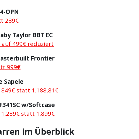
54-OPN
tt 289€
Baby Taylor BBT EC
 auf 499€ reduziert
sterbuilt Frontier
att 999€
e Sapele
 849€ statt 1.188,81€
F341SC w/Softcase
r 1.289€ statt 1.899€
arren im Überblick