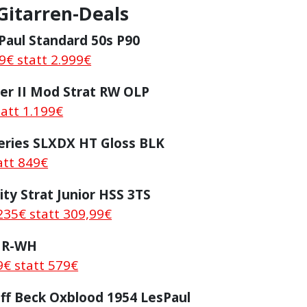
Gitarren-Deals
Paul Standard 50s P90
9€ statt 2.999€
er II Mod Strat RW OLP
tatt 1.199€
eries SLXDX HT Gloss BLK
att 849€
ity Strat Junior HSS 3TS
235€ statt 309,99€
JR-WH
9€ statt 579€
ff Beck Oxblood 1954 LesPaul