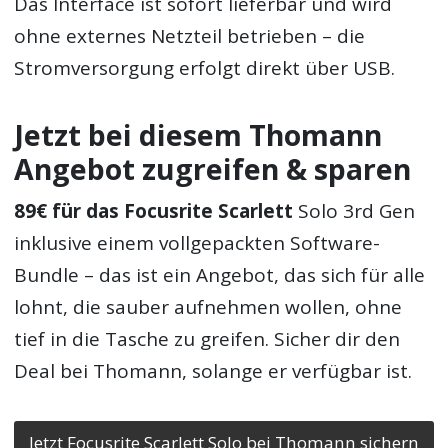
Das Interface ist sofort lieferbar und wird
ohne externes Netzteil betrieben – die
Stromversorgung erfolgt direkt über USB.
Jetzt bei diesem Thomann
Angebot zugreifen & sparen
89€ für das Focusrite Scarlett
Solo 3rd Gen
inklusive einem vollgepackten Software-
Bundle – das ist ein Angebot, das sich für alle
lohnt, die sauber aufnehmen wollen, ohne
tief in die Tasche zu greifen. Sicher dir den
Check hier aktuelle Amazon Angebote
Deal bei Thomann, solange er verfügbar ist.
Jetzt Focusrite Scarlett Solo bei Thomann sichern