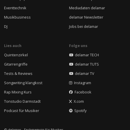
Eventtechnik
Mediadaten delamar
Musikbusiness
delamar Newsletter
DJ
Jobs bei delamar
Lies auch
Folge uns
Quintenzirkel
delamar TECH
Gitarrengriffe
delamar TUTS
Tests & Reviews
delamar TV
Songwriting klangkost
Instagram
Rap Mixing Kurs
Facebook
Tonstudio Darmstadt
X.com
Podcast für Musiker
Spotify
© delamar - Fachmagazin für Musiker