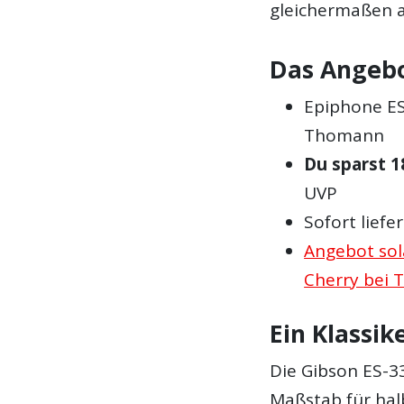
gleichermaßen a
Das Angebo
Epiphone ES-
Thomann
Du sparst 1
UVP
Sofort lief
Angebot sol
Cherry bei 
Ein Klassik
Die Gibson ES-33
Maßstab für hal