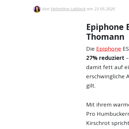
Von
Valentina Lablack
am 23.05.2026
Epiphone 
Thomann
Die
Epiphone
ES
27% reduziert
–
damit fett auf ei
erschwingliche 
gilt.
Mit ihrem warme
Pro Humbuckern
Kirschrot sprich