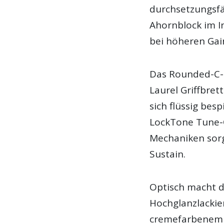
durchsetzungsfä
Ahornblock im I
bei höheren Gain
Das Rounded-C-H
Laurel Griffbret
sich flüssig bes
LockTone Tune-
Mechaniken sorg
Sustain.
Optisch macht di
Hochglanzlackie
cremefarbenem B