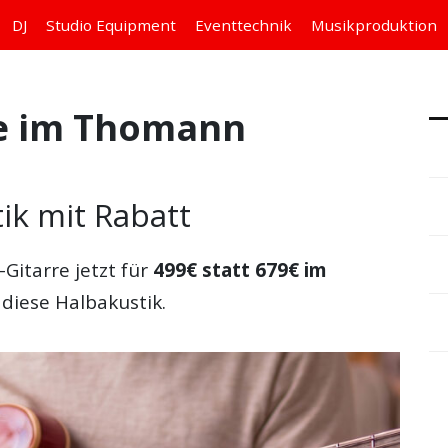
DJ
Studio
Equipment
Eventtechnik
Musikproduktion
re im Thomann
ik mit Rabatt
Gitarre jetzt für
499€ statt 679€ im
r diese Halbakustik.