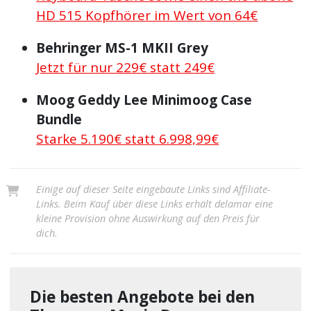
HD 515 Kopfhörer im Wert von 64€
Behringer MS-1 MKII Grey
Jetzt für nur 229€ statt 249€
Moog Geddy Lee Minimoog Case
Bundle
Starke 5.190€ statt 6.998,99€
Einige auf dieser Seite eingebaute Links sind Affiliate-
Links. Beim Kauf über diese Links erhält delamar eine
kleine Provision ohne Auswirkung auf den Preis für
dich.
Die besten Angebote bei den