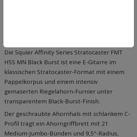
Stratocaster FMT HSS MN Black
Burst
Jetzt erhältlich für 279€ statt 379,99€
Ersparnis: 100,99€ / 27%
Die Squier Affinity Series Stratocaster FMT
HSS MN Black Burst ist eine E-Gitarre im
klassischen Stratocaster-Format mit einem
Pappelkorpus und einem intensiv
gemaserten Riegelahorn-Furnier unter
transparentem Black-Burst-Finish.
Der geschraubte Ahornhals mit schlankem C-
Profil trägt ein Ahorngriffbrett mit 21
Medium-Jumbo-Bünden und 9,5"-Radius,