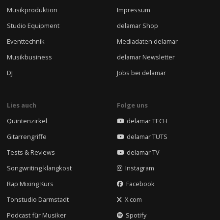
Musikproduktion
Impressum
Studio Equipment
delamar Shop
Eventtechnik
Mediadaten delamar
Musikbusiness
delamar Newsletter
DJ
Jobs bei delamar
Lies auch
Folge uns
Quintenzirkel
delamar TECH
Gitarrengriffe
delamar TUTS
Tests & Reviews
delamar TV
Songwriting klangkost
Instagram
Rap Mixing Kurs
Facebook
Tonstudio Darmstadt
X.com
Podcast für Musiker
Spotify