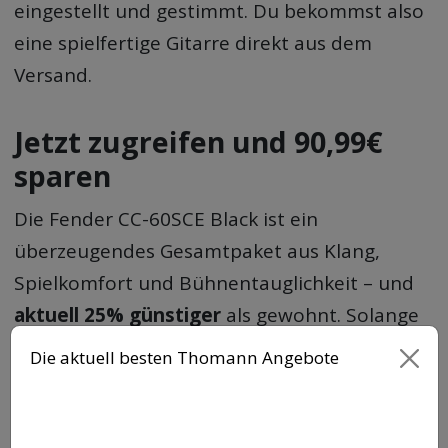
eingestellt und gestimmt. Du bekommst also
eine spielfertige Gitarre direkt aus dem
Versand.
Jetzt zugreifen und 90,99€
sparen
Die Fender CC-60SCE Black ist ein
überzeugendes Gesamtpaket aus Klang,
Spielkomfort und Bühnentauglichkeit – und
aktuell 25% günstiger
als gewohnt. Solange
das Angebot bei Music Store aktiv ist, lohnt
Die aktuell besten Thomann Angebote
sich ein schneller Blick. Schlag zu, bevor der
Preis wieder steigt.