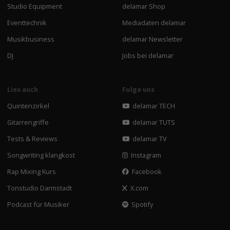
Studio Equipment
delamar Shop
Eventtechnik
Mediadaten delamar
Musikbusiness
delamar Newsletter
DJ
Jobs bei delamar
Lies auch
Folge uns
Quintenzirkel
delamar TECH
Gitarrengriffe
delamar TUTS
Tests & Reviews
delamar TV
Songwriting klangkost
Instagram
Rap Mixing Kurs
Facebook
Tonstudio Darmstadt
X.com
Podcast für Musiker
Spotify