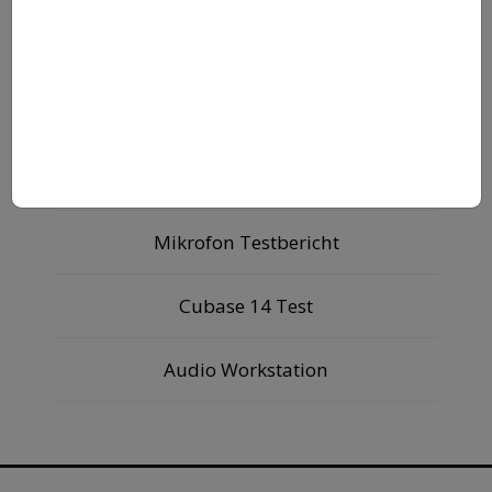
Jetzt Fender CC-60SCE Black günstiger sichern
ANDERE LESER MÖGEN
Free VSTs
Mikrofon Testbericht
Cubase 14 Test
Audio Workstation