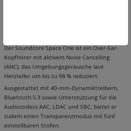
SOUNDCORE BY ANKER Space
One
Jetzt für nur 74,99€ statt 99,99€ erhältlich
Ersparnis: 25€ / 25%
Der Soundcore Space One ist ein Over-Ear-
Kopfhörer mit aktivem Noise Cancelling
(ANC), das Umgebungsgeräusche laut
Hersteller um bis zu 98 % reduziert.
Ausgestattet mit 40-mm-Dynamiktreibern,
Bluetooth 5.3 sowie Unterstützung für die
Audiocodecs AAC, LDAC und SBC, bietet er
zudem einen Transparenzmodus mit fünf
einstellbaren Stufen.