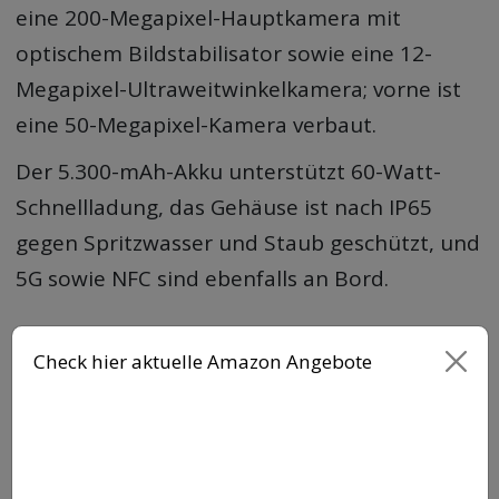
eine 200-Megapixel-Hauptkamera mit
optischem Bildstabilisator sowie eine 12-
Megapixel-Ultraweitwinkelkamera; vorne ist
eine 50-Megapixel-Kamera verbaut.
Der 5.300-mAh-Akku unterstützt 60-Watt-
Schnellladung, das Gehäuse ist nach IP65
gegen Spritzwasser und Staub geschützt, und
5G sowie NFC sind ebenfalls an Bord.
Check hier aktuelle Amazon Angebote