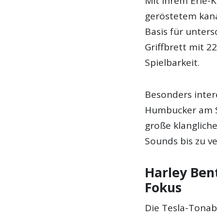
Mit ihrem Erle-
geröstetem kana
Basis für unters
Griffbrett mit 
Spielbarkeit.
Besonders inter
Humbucker am Ste
große klanglich
Sounds bis zu v
Harley Ben
Fokus
Die Tesla-Tona