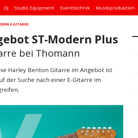
DJ
Studio
Equipment
Eventtechnik
Musikproduktion
DERN E-GITARRE
gebot ST-Modern Plus
itarre bei Thomann
ese
Harley Benton Gitarre im Angebot
ist
uf der Suche nach einer E-Gitarre im
greifen.