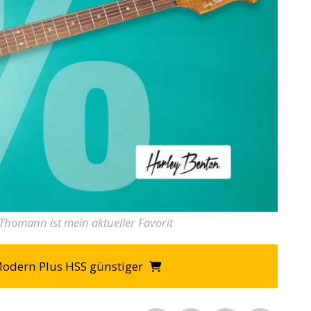
Thomann ist mein aktueller Favorit
-Modern Plus HSS günstiger