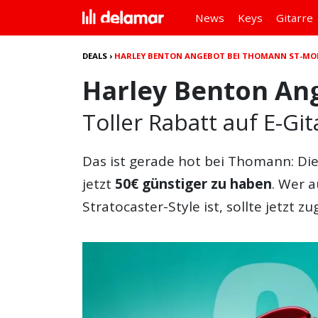
News
Keys
Gitarre
DEALS
›
HARLEY BENTON ANGEBOT BEI THOMANN ST-MO
Harley Benton An
Toller Rabatt auf E-G
Das ist gerade hot bei Thomann: Di
jetzt
50€ günstiger zu haben
. Wer a
Stratocaster-Style ist, sollte jetzt zu