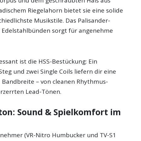
Korpus und dem geschraubten Hals aus
dischem Riegelahorn bietet sie eine solide
chiedlichste Musikstile. Das Palisander-
22 Edelstahlbünden sorgt für angenehme
essant ist die HSS-Bestückung: Ein
g und zwei Single Coils liefern dir eine
e Bandbreite – von cleanen Rhythmus-
erzerrten Lead-Tönen.
ton: Sound & Spielkomfort im
bnehmer (VR-Nitro Humbucker und TV-S1