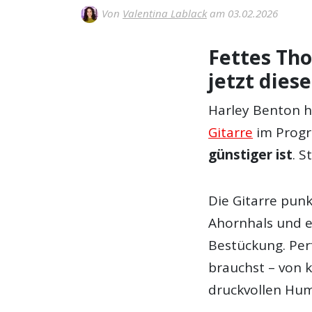
Von
Valentina Lablack
am 03.02.2026
Fettes Th
jetzt dies
Harley Benton 
Gitarre
im Progr
günstiger ist
. S
Die Gitarre pun
Ahornhals und e
Bestückung. Per
brauchst – von k
druckvollen Hum