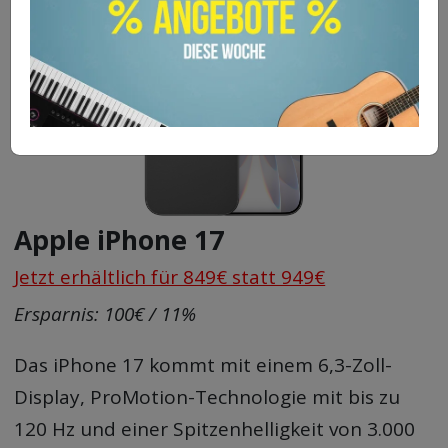
Apple iPhone 17
Jetzt erhältlich für 849€ statt 949€
Ersparnis: 100€ / 11%
Das iPhone 17 kommt mit einem 6,3-Zoll-
Display, ProMotion-Technologie mit bis zu
120 Hz und einer Spitzenhelligkeit von 3.000