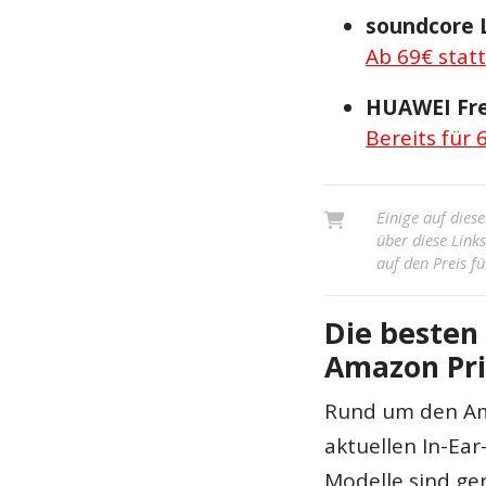
soundcore L
Ab 69€ stat
HUAWEI Fre
Bereits für 
Einige auf diese
über diese Link
auf den Preis fü
Die besten
Amazon Pr
Rund um den Ama
aktuellen In-Ear
Modelle sind ger