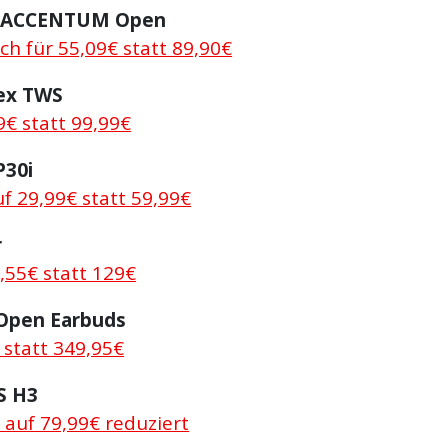
r ACCENTUM Open
lich für 55,09€ statt 89,90€
lex TWS
9€ statt 99,99€
P30i
f 29,99€ statt 59,99€
r
,55€ statt 129€
 Open Earbuds
 statt 349,95€
S H3
 auf 79,99€ reduziert