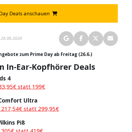
e Day Deals anschauen
26.06.2026
ngebote zum Prime Day ab Freitag (26.6.)
n In-Ear-Kopfhörer Deals
ds 4
33,95€ statt 199€
Comfort Ultra
 217,54€ statt 299,95€
lkins Pi8
r 305€ statt 419€