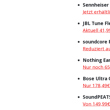
Sennheise
Jetzt erhält
JBL Tune F
Aktuell 41,9
soundcore 
Reduziert au
Nothing Ea
Nur noch 65
Bose Ultra
Nur 178,49€
SoundPEAT
Von 149,99€