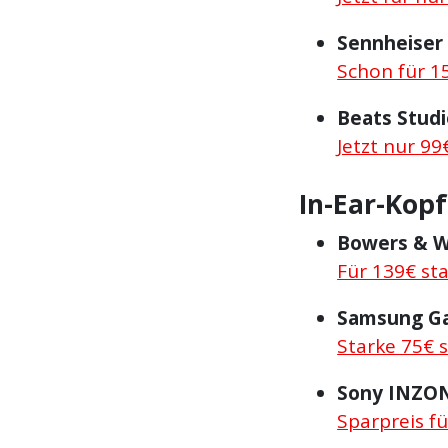
Sennheiser
Schon für 1
Beats Studi
Jetzt nur 99
In-Ear-Kop
Bowers & Wi
Für 139€ st
Samsung Ga
Starke 75€ 
Sony INZO
Sparpreis fü