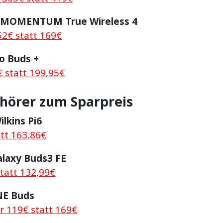
 MOMENTUM True Wireless 4
52€ statt 169€
o Buds +
€ statt 199,95€
fhörer zum Sparpreis
lkins Pi6
att 163,86€
laxy Buds3 FE
statt 132,99€
NE Buds
r 119€ statt 169€