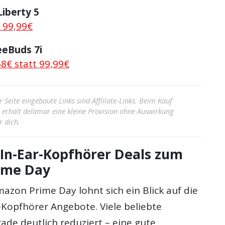
iberty 5
t 99,99€
eBuds 7i
68€ statt 99,99€
r Seite eingebaute Links sind Affiliate-Links. Beim Kauf
s erhält delamar eine kleine Provision ohne Auswirkung
r dich.
 In-Ear-Kopfhörer Deals zum
ime Day
zon Prime Day lohnt sich ein Blick auf die
-Kopfhörer Angebote. Viele beliebte
ade deutlich reduziert – eine gute