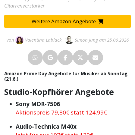
Gitarrenverstärker
Weitere Amazon Angebote
Von
Valentina Lablack
,
Simon Jung
am 25.06.2026
Amazon Prime Day Angebote für Musiker ab Sonntag
(21.6.)
Studio-Kopfhörer Angebote
Sony MDR-7506
Aktionspreis 79,80€ statt 124,99€
Audio-Technica M40x
Jetzt für nur 107€ statt 129€