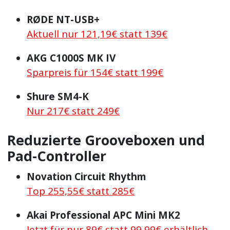
RØDE NT-USB+
Aktuell nur 121,19€ statt 139€
AKG C1000S MK IV
Sparpreis für 154€ statt 199€
Shure SM4-K
Nur 217€ statt 249€
Reduzierte Grooveboxen und
Pad-Controller
Novation Circuit Rhythm
Top 255,55€ statt 285€
Akai Professional APC Mini MK2
Jetzt für nur 89€ statt 99,99€ erhältlich