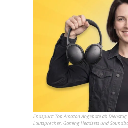
Endspurt: Top Amazon Angebote ab Dienstag 3
Lautsprecher, Gaming Headsets und Soundb