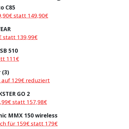
o C85
9,90€ statt 149,90€
WEAR
€ statt 139,99€
 SB 510
att 111€
 (3)
 auf 129€ reduziert
KSTER GO 2
,99€ statt 157,98€
ic MMX 150 wireless
lich für 159€ statt 179€