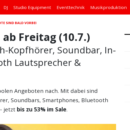
DJ
Studio
Equipment
Eventtechnik
Musikproduktion
TE SIND BALD VORBEI
b Freitag (10.7.)
h-Kopfhörer, Soundbar, In-
oth Lautsprecher &
coolen Angeboten nach. Mit dabei sind
örer, Soundbars, Smartphones, Bluetooth
 jetzt
bis zu 53% im Sale
.