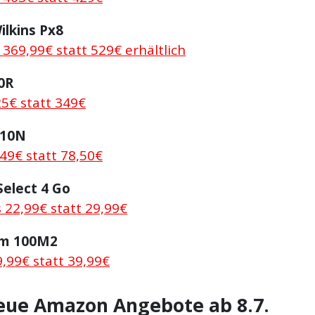
lkins Px8
r 369,99€ statt 529€ erhältlich
0R
25€ statt 349€
710N
,49€ statt 78,50€
elect 4 Go
 22,99€ statt 29,99€
um 100M2
,99€ statt 39,99€
ue Amazon Angebote ab 8.7.