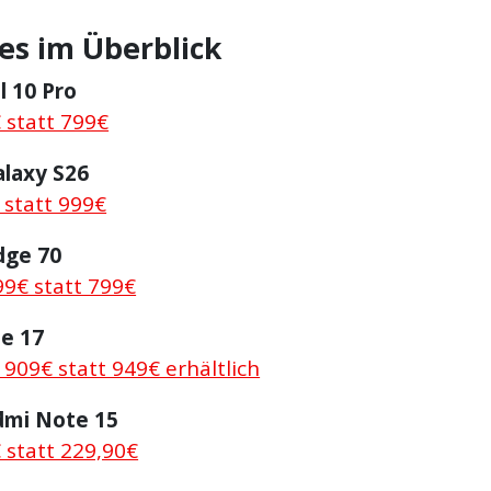
s im Überblick
l 10 Pro
 statt 799€
laxy S26
 statt 999€
dge 70
99€ statt 799€
e 17
r 909€ statt 949€ erhältlich
mi Note 15
 statt 229,90€