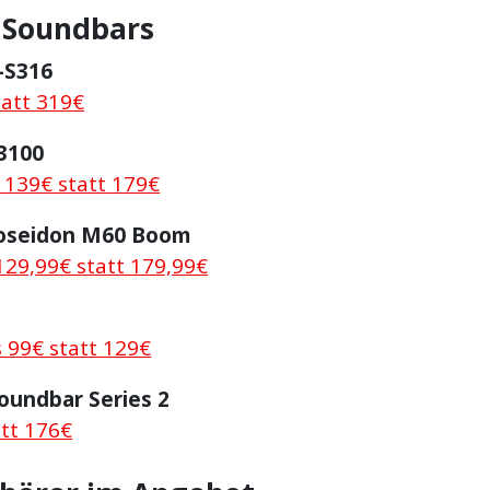
 Soundbars
-S316
tatt 319€
3100
r 139€ statt 179€
oseidon M60 Boom
129,99€ statt 179,99€
 99€ statt 129€
oundbar Series 2
att 176€