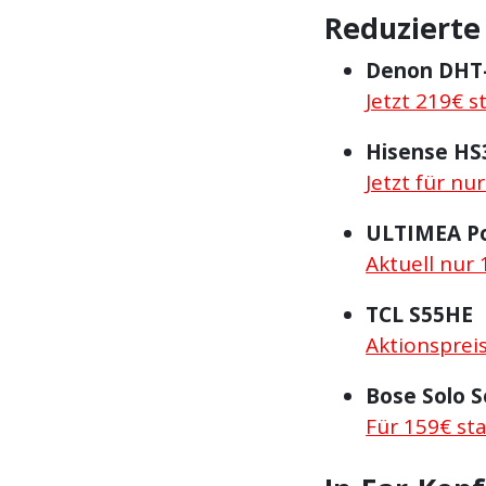
Reduzierte
Denon DHT
Jetzt 219€ s
Hisense HS
Jetzt für nu
ULTIMEA P
Aktuell nur 
TCL S55HE
Aktionspreis
Bose Solo S
Für 159€ st