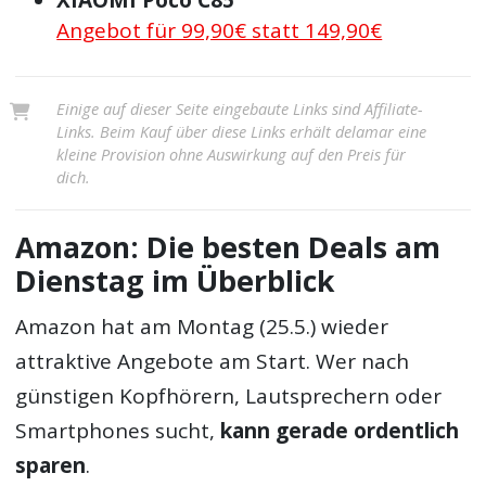
Angebot für 99,90€ statt 149,90€
Einige auf dieser Seite eingebaute Links sind Affiliate-
Links. Beim Kauf über diese Links erhält delamar eine
kleine Provision ohne Auswirkung auf den Preis für
dich.
Amazon: Die besten Deals am
Dienstag im Überblick
Amazon hat am Montag (25.5.) wieder
attraktive Angebote am Start. Wer nach
günstigen Kopfhörern, Lautsprechern oder
Smartphones sucht,
kann gerade ordentlich
sparen
.