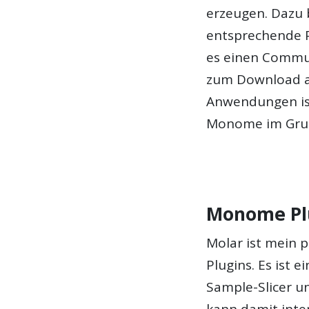
erzeugen. Dazu
entsprechende Pl
es einen Commun
zum Download an
Anwendungen ist
Monome im Grun
Monome Plu
Molar ist mein 
Plugins. Es ist
Sample-Slicer u
kann damit inter