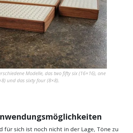
schiedene Modelle, das two fifty six (16×16), one
×8) und das sixty four (8×8).
nwendungsmöglichkeiten
 für sich ist noch nicht in der Lage, Töne zu