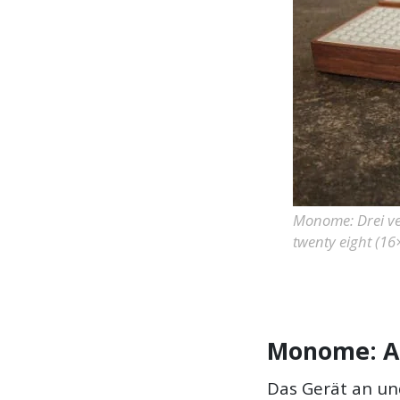
Monome: Drei ver
twenty eight (16
Monome: A
Das Gerät an und