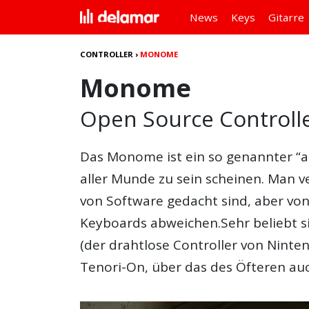
News
Keys
Gitarre
CONTROLLER
›
MONOME
Monome
Open Source Controller
Das
Monome
ist ein so genannter “al
aller Munde zu sein scheinen. Man v
von Software gedacht sind, aber v
Keyboards abweichen.Sehr beliebt 
(der drahtlose Controller von Ninte
Tenori-On, über das des Öfteren au