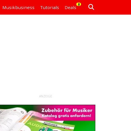
8
Musikbusiness
Tutorials
Deals
ANZEIGE