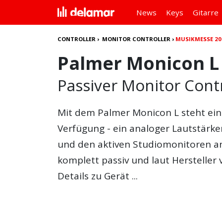
News
Keys
Gitarre
CONTROLLER
›
MONITOR CONTROLLER
›
MUSIKMESSE 20
Palmer Monicon L
Passiver Monitor Contr
Mit dem
Palmer Monicon L
steht ein
Verfügung - ein analoger Lautstärke
und den aktiven Studiomonitoren an
komplett passiv und laut Hersteller 
Details zu Gerät ...