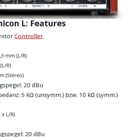
icon L: Features
nitor
Controller
,3 mm (L/R)
(L/R)
m (Stereo)
gspegel: 20 dBu
edanz: 5 kΩ (unsymm.) bzw. 10 kΩ (symm.)
 x L/R)
gspegel: 20 dBu