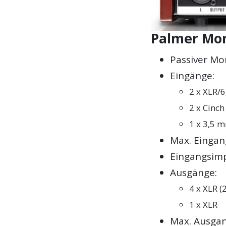
Palmer Mon
Passiver Mo
Eingänge:
2 x XLR/6
2 x Cinch 
1 x 3,5 m
Max. Eingan
Eingangsimp
Ausgänge:
4 x XLR (2
1 x XLR
Max. Ausgan