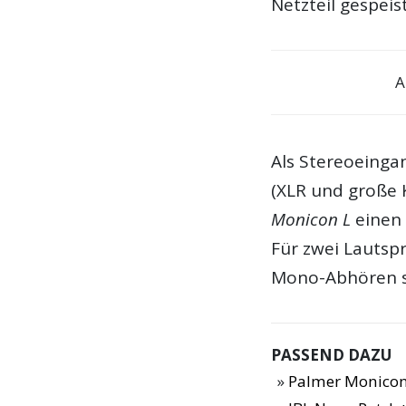
Netzteil gespeist
A
Als Stereoeing
(XLR und große 
Monicon L
einen 
Für zwei Lautsp
Mono-Abhören s
PASSEND DAZU
Palmer Monicon