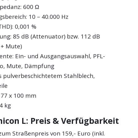
pedanz: 600 Ω
sbereich: 10 – 40.000 Hz
THD): 0,001 %
ng: 85 dB (Attenuator) bzw. 112 dB
 + Mute)
nte: Ein- und Ausgangsauswahl, PFL-
no, Mute, Dämpfung
 pulverbeschichtetem Stahlblech,
ile
 77 x 100 mm
4 kg
icon L: Preis & Verfügbarkeit
zum Straßenpreis von 159,- Euro (inkl.