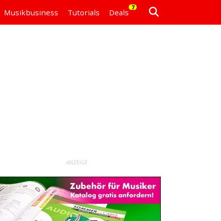
7
Musikbusiness
Tutorials
Deals
ANZEIGE