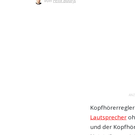
Von
Felix Baarß
ANZ
Kopfhörerregler
Lautsprecher
oh
und der Kopfhör