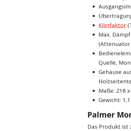
Ausgangsim
Übertragung
Klirrfaktor
(
Max. Dämpfu
(Attenuator
Bedieneleme
Quelle, Mo
Gehäuse aus
Holzseitente
Maße: 218 x
Gewicht: 1,1
Palmer Mon
Das Produkt ist 