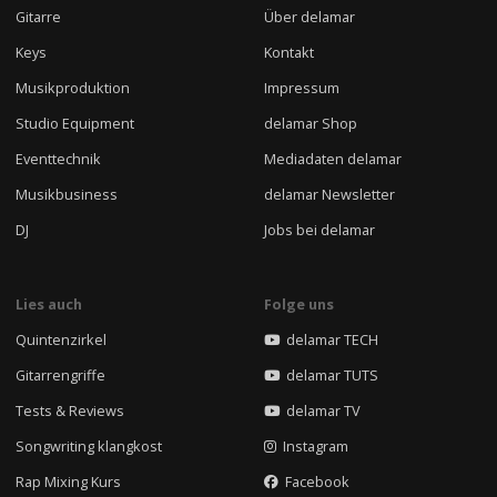
Gitarre
Über delamar
Keys
Kontakt
Musikproduktion
Impressum
Studio Equipment
delamar Shop
Eventtechnik
Mediadaten delamar
Musikbusiness
delamar Newsletter
DJ
Jobs bei delamar
Lies auch
Folge uns
Quintenzirkel
delamar TECH
Gitarrengriffe
delamar TUTS
Tests & Reviews
delamar TV
Songwriting klangkost
Instagram
Rap Mixing Kurs
Facebook