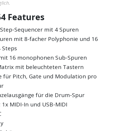
lich.
4 Features
Step-Sequencer mit 4 Spuren
uren mit 8-facher Polyphonie und 16
4 Steps
mit 16 monophonen Sub-Spuren
atrix mit beleuchteten Tastern
 für Pitch, Gate und Modulation pro
ur
inzelausgänge für die Drum-Spur
; 1x MIDI-In und USB-MIDI
C
ay