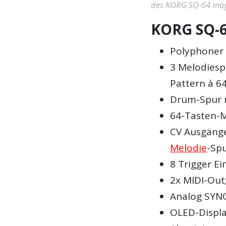
des KORG SQ-64 mög
KORG SQ-6
Polyphoner 
3 Melodiesp
Pattern à 6
Drum-Spur 
64-Tasten-M
CV Ausgänge
Melodie
-Sp
8 Trigger E
2x MIDI-Out
Analog SYN
OLED-Displ