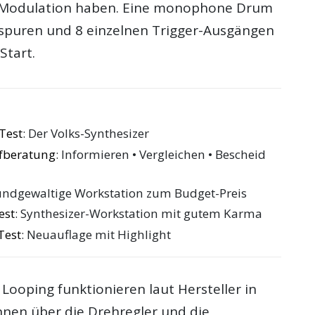
d Modulation haben. Eine monophone Drum
spuren und 8 einzelnen Trigger-Ausgängen
Start.
Test
: Der Volks-Synthesizer
ufberatung
: Informieren • Vergleichen • Bescheid
undgewaltige Workstation zum Budget-Preis
est
: Synthesizer-Workstation mit gutem Karma
Test
: Neuauflage mit Highlight
Looping funktionieren laut Hersteller in
nnen über die Drehregler und die