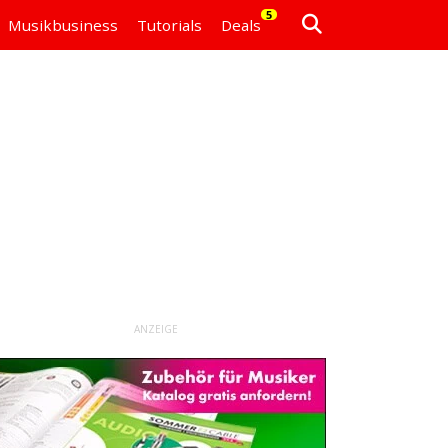
5
Musikbusiness
Tutorials
Deals
ANZEIGE