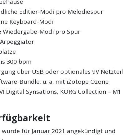
Gehäuse
edliche Editier-Modi pro Melodiespur
ene Keyboard-Modi
ve Wiedergabe-Modi pro Spur
 Arpeggiator
plätze
bis 300 bpm
gung über USB oder optionales 9V Netzteil
ftware-Bundle: u. a. mit iZotope Ozone
VI Digital Synsations, KORG Collection – M1
rfügbarkeit
 wurde für Januar 2021 angekündigt und