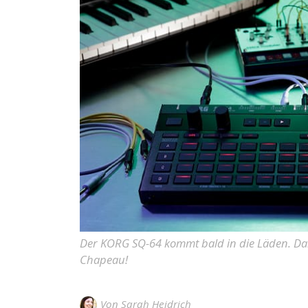
Der KORG SQ-64 kommt bald in die Läden. Damit
Chapeau!
Von
Sarah Heidrich