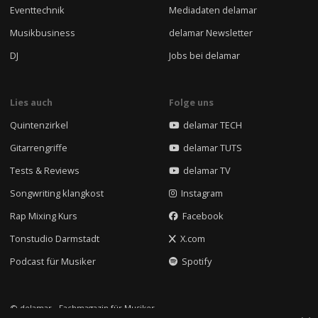
Eventtechnik
Mediadaten delamar
Musikbusiness
delamar Newsletter
DJ
Jobs bei delamar
Lies auch
Folge uns
Quintenzirkel
delamar TECH
Gitarrengriffe
delamar TUTS
Tests & Reviews
delamar TV
Songwriting klangkost
Instagram
Rap Mixing Kurs
Facebook
Tonstudio Darmstadt
X.com
Podcast für Musiker
Spotify
© delamar - Fachmagazin für Musiker