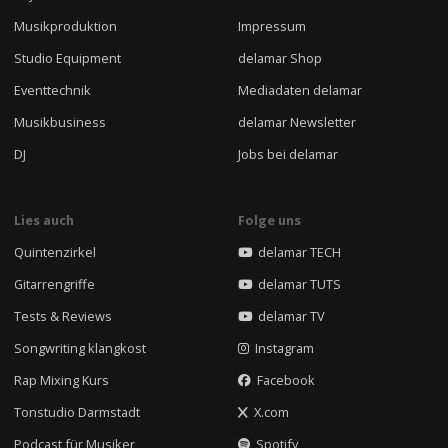
Musikproduktion
Impressum
Studio Equipment
delamar Shop
Eventtechnik
Mediadaten delamar
Musikbusiness
delamar Newsletter
DJ
Jobs bei delamar
Lies auch
Folge uns
Quintenzirkel
delamar TECH
Gitarrengriffe
delamar TUTS
Tests & Reviews
delamar TV
Songwriting klangkost
Instagram
Rap Mixing Kurs
Facebook
Tonstudio Darmstadt
X.com
Podcast für Musiker
Spotify