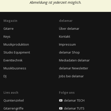
Abmeldung ist jederzeit möglich.
Magazin
delamar
Gitarre
Über delamar
Keys
Kontakt
Musikproduktion
Impressum
Studio Equipment
delamar Shop
Eventtechnik
Mediadaten delamar
Musikbusiness
delamar Newsletter
DJ
Jobs bei delamar
Lies auch
Folge uns
Quintenzirkel
delamar TECH
Gitarrengriffe
delamar TUTS