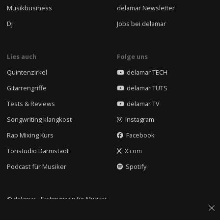
Musikbusiness
delamar Newsletter
DJ
Jobs bei delamar
Lies auch
Folge uns
Quintenzirkel
delamar TECH
Gitarrengriffe
delamar TUTS
Tests & Reviews
delamar TV
Songwriting klangkost
Instagram
Rap Mixing Kurs
Facebook
Tonstudio Darmstadt
X.com
Podcast für Musiker
Spotify
© delamar - Fachmagazin für Musiker