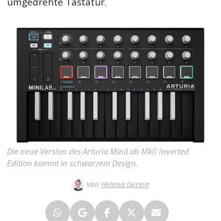
umgedrehte Tastatur.
Die neue Version des Arturia MiniLab MkII Inverted
Edition kommt in schwarzem Design.
Von
Helena Gering