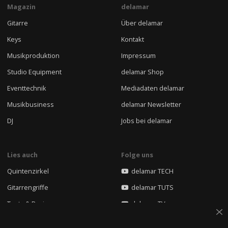
Magazin
delamar
Gitarre
Über delamar
Keys
Kontakt
Musikproduktion
Impressum
Studio Equipment
delamar Shop
Eventtechnik
Mediadaten delamar
Musikbusiness
delamar Newsletter
DJ
Jobs bei delamar
Lies auch
Folge uns
Quintenzirkel
delamar TECH
Gitarrengriffe
delamar TUTS
Tests & Reviews
delamar TV
Songwriting klangkost
Instagram