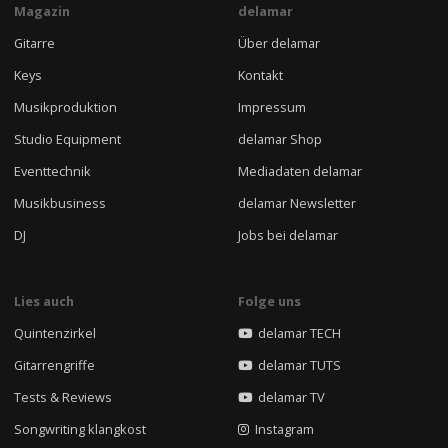
Magazin
delamar
Gitarre
Über delamar
Keys
Kontakt
Musikproduktion
Impressum
Studio Equipment
delamar Shop
Eventtechnik
Mediadaten delamar
Musikbusiness
delamar Newsletter
DJ
Jobs bei delamar
Lies auch
Folge uns
Quintenzirkel
delamar TECH
Gitarrengriffe
delamar TUTS
Tests & Reviews
delamar TV
Songwriting klangkost
Instagram