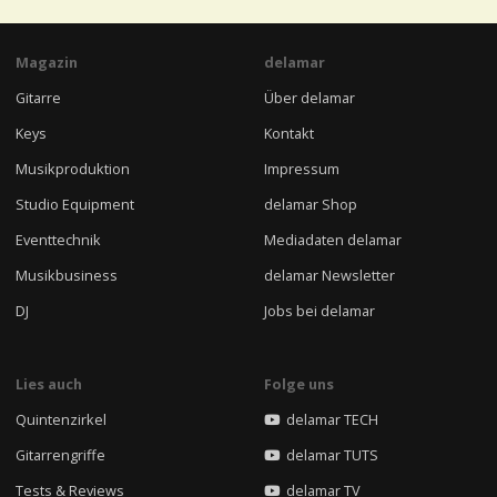
Magazin
delamar
Gitarre
Über delamar
Keys
Kontakt
Musikproduktion
Impressum
Studio Equipment
delamar Shop
Eventtechnik
Mediadaten delamar
Musikbusiness
delamar Newsletter
DJ
Jobs bei delamar
Lies auch
Folge uns
Quintenzirkel
delamar TECH
Gitarrengriffe
delamar TUTS
Tests & Reviews
delamar TV