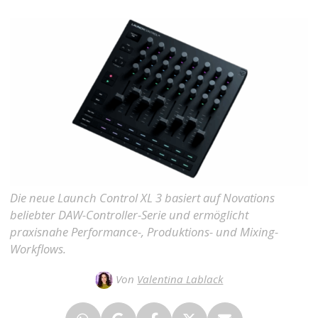
Die neue Launch Control XL 3 basiert auf Novations
beliebter DAW-Controller-Serie und ermöglicht
praxisnahe Performance-, Produktions- und Mixing-
Workflows.
Von
Valentina Lablack