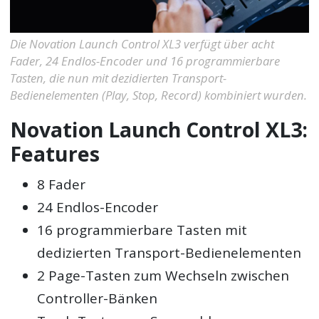
Die Novation Launch Control XL3 verfügt über acht
Fader, 24 Endlos-Encoder und 16 programmierbare
Tasten, die nun mit dezidierten Transport-
Bedienelementen (Play, Stop, Record) kombiniert wurden.
Novation Launch Control XL3:
Features
8 Fader
24 Endlos-Encoder
16 programmierbare Tasten mit
dedizierten Transport-Bedienelementen
2 Page-Tasten zum Wechseln zwischen
Controller-Bänken