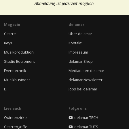
Abmeldung ist jederzeit möglich.
Magazin
delamar
Gitarre
Über delamar
Keys
Kontakt
Musikproduktion
Impressum
Studio Equipment
delamar Shop
Eventtechnik
Mediadaten delamar
Musikbusiness
delamar Newsletter
DJ
Jobs bei delamar
Lies auch
Folge uns
Quintenzirkel
delamar TECH
Gitarrengriffe
delamar TUTS