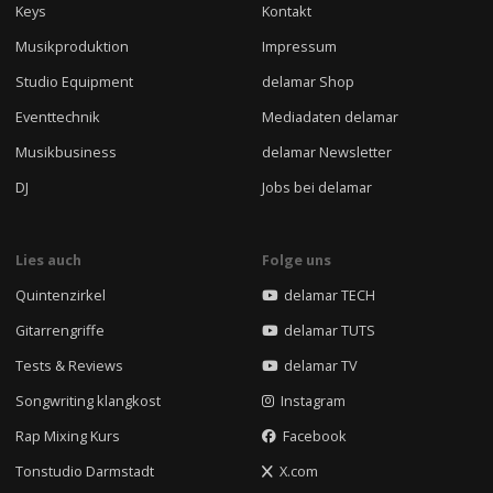
Keys
Kontakt
Musikproduktion
Impressum
Studio Equipment
delamar Shop
Eventtechnik
Mediadaten delamar
Musikbusiness
delamar Newsletter
DJ
Jobs bei delamar
Lies auch
Folge uns
Quintenzirkel
delamar TECH
Gitarrengriffe
delamar TUTS
Tests & Reviews
delamar TV
Songwriting klangkost
Instagram
Rap Mixing Kurs
Facebook
Tonstudio Darmstadt
X.com