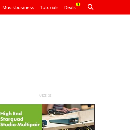
8
Musikbusiness
Tutorials
Deals
ANZEIGE