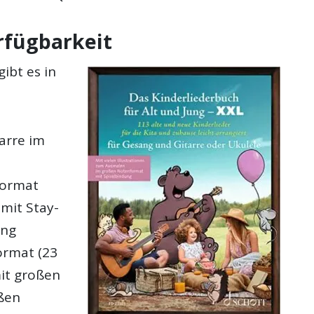
rfügbarkeit
ibt es in
arre im
format
 mit Stay-
ung
ormat (23
mit großen
oßen