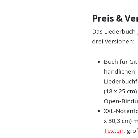
Preis & Ve
Das Liederbuch g
drei Versionen:
Buch für Git
handlichen
Liederbuch
(18 x 25 cm)
Open-Bind
XXL-Notenf
x 30,3 cm) 
Texten
, gr