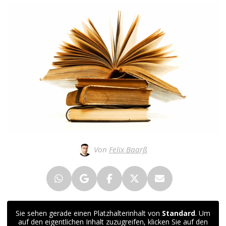
Von
Felix Baarß
Sie sehen gerade einen Platzhalterinhalt von
Standard
. Um
auf den eigentlichen Inhalt zuzugreifen, klicken Sie auf den