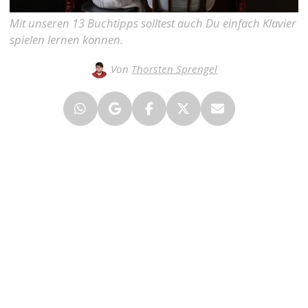
Mit unseren 13 Buchtipps solltest auch Du einfach Klavier
spielen lernen können.
Von
Thorsten Sprengel