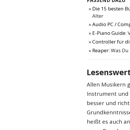
PASSEND DAZU
Die 15 besten B
Alter
Audio PC / Com
E-Piano Guide
: 
Controller für 
Reaper
: Was Du
Lesenswert
Allen Musikern 
Instrument und 
besser und rich
Grundkenntnisse
heißt es auch a