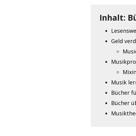
Inhalt: B
Lesenswe
Geld ver
Musi
Musikpro
Mixi
Musik le
Bücher fü
Bücher ü
Musikthe