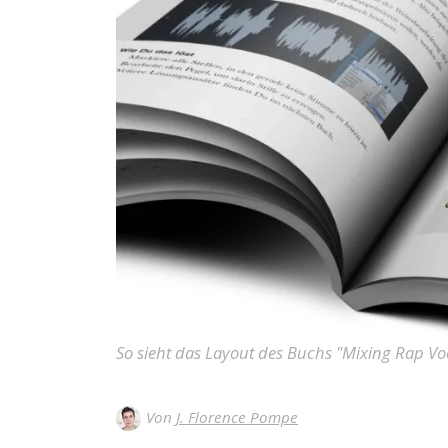
So sieht das Layout des Buchs "Mixing Rap Vo
Von
J. Florence Pompe