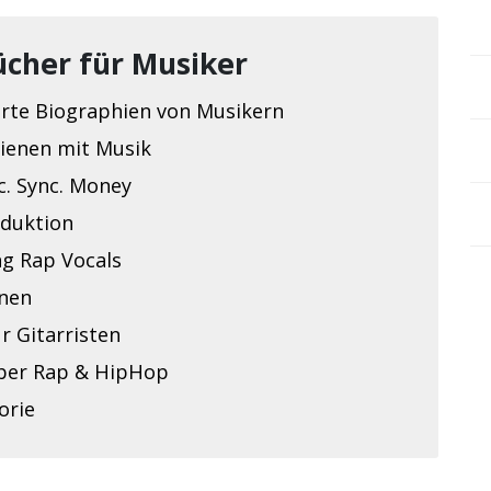
ücher für Musiker
rte Biographien von Musikern
dienen mit Musik
c. Sync. Money
duktion
ng Rap Vocals
rnen
r Gitarristen
ber Rap & HipHop
orie