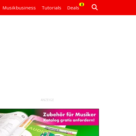
8
Musikbusiness
Tutorials
Deals
ANZEIGE