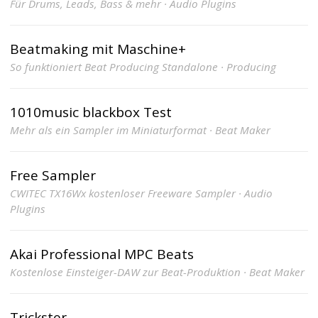
Für Drums, Leads, Bass & mehr · Audio Plugins
Beatmaking mit Maschine+
So funktioniert Beat Producing Standalone · Producing
1010music blackbox Test
Mehr als ein Sampler im Miniaturformat · Beat Maker
Free Sampler
CWITEC TX16Wx kostenloser Freeware Sampler · Audio
Plugins
Akai Professional MPC Beats
Kostenlose Einsteiger-DAW zur Beat-Produktion · Beat Maker
Trickster