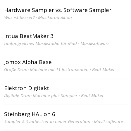
Hardware Sampler vs. Software Sampler
Was ist besser? · Musikproduktion
Intua BeatMaker 3
Umfangreiches Musikstudio für iPad · Musiksoftware
Jomox Alpha Base
Große Drum Machine mit 11 Instrumenten · Beat Maker
Elektron Digitakt
Digitale Drum Machine plus Sampler · Beat Maker
Steinberg HALion 6
Sampler & Synthesizer in neuer Generation · Musiksoftware