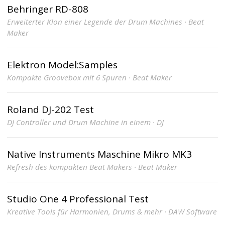
Behringer RD-808
Erweiterter Klon einer Legende der Drum Machines · Beat
Maker
Elektron Model:Samples
Kompakte Groovebox mit 6 Spuren · Beat Maker
Roland DJ-202 Test
DJ Controller und Drum Machine in einem · DJ
Native Instruments Maschine Mikro MK3
Refresh des kompakten Beat Makers · Beat Maker
Studio One 4 Professional Test
Kreative Tools für Harmonien, Drums & mehr · DAW Software