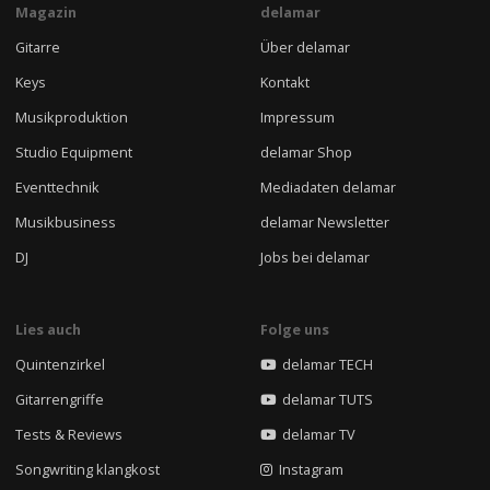
Magazin
delamar
Gitarre
Über delamar
Keys
Kontakt
Musikproduktion
Impressum
Studio Equipment
delamar Shop
Eventtechnik
Mediadaten delamar
Musikbusiness
delamar Newsletter
DJ
Jobs bei delamar
Lies auch
Folge uns
Quintenzirkel
delamar TECH
Gitarrengriffe
delamar TUTS
Tests & Reviews
delamar TV
Songwriting klangkost
Instagram