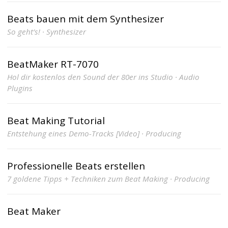
Beats bauen mit dem Synthesizer
So geht’s! · Synthesizer
BeatMaker RT-7070
Hol dir kostenlos den Sound der 80er ins Studio · Audio
Plugins
Beat Making Tutorial
Entstehung eines Demo-Tracks [Video] · Producing
Professionelle Beats erstellen
7 goldene Tipps + Techniken zum Beat Making · Producing
Beat Maker