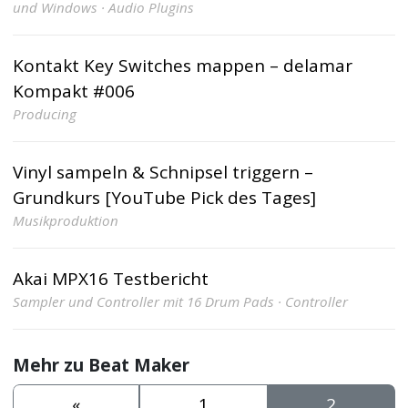
und Windows · Audio Plugins
Kontakt Key Switches mappen – delamar
Kompakt #006
Producing
Vinyl sampeln & Schnipsel triggern –
Grundkurs [YouTube Pick des Tages]
Musikproduktion
Akai MPX16 Testbericht
Sampler und Controller mit 16 Drum Pads · Controller
Mehr zu Beat Maker
«
1
2