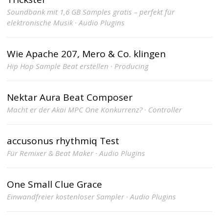
Soundbank mit 1,6 GB Samples gratis – perfekt für
elektronische Musik · Audio Plugins
Wie Apache 207, Mero & Co. klingen
Hip Hop Sample Beat erstellen · Producing
Nektar Aura Beat Composer
Macht er der Akai MPC One Konkurrenz? · Controller
accusonus rhythmiq Test
Für Remixer & Beat Maker · Audio Plugins
One Small Clue Grace
Einwandfreier kostenloser Sampler · Audio Plugins