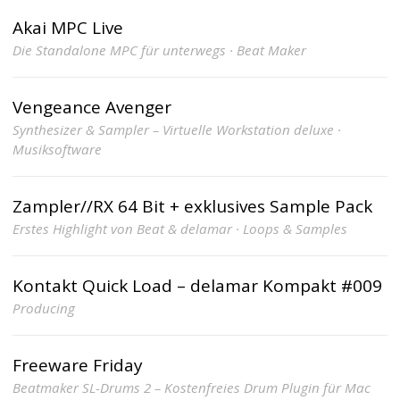
Akai MPC Live
Die Standalone MPC für unterwegs · Beat Maker
Vengeance Avenger
Synthesizer & Sampler – Virtuelle Workstation deluxe ·
Musiksoftware
Zampler//RX 64 Bit + exklusives Sample Pack
Erstes Highlight von Beat & delamar · Loops & Samples
Kontakt Quick Load – delamar Kompakt #009
Producing
Freeware Friday
Beatmaker SL-Drums 2 – Kostenfreies Drum Plugin für Mac