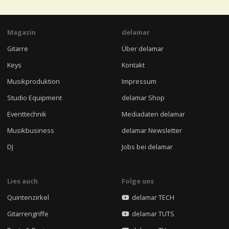
Magazin
delamar
Gitarre
Über delamar
Keys
Kontakt
Musikproduktion
Impressum
Studio Equipment
delamar Shop
Eventtechnik
Mediadaten delamar
Musikbusiness
delamar Newsletter
DJ
Jobs bei delamar
Lies auch
Folge uns
Quintenzirkel
delamar TECH
Gitarrengriffe
delamar TUTS