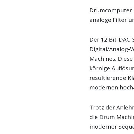
Drumcomputer au
analoge Filter 
Der 12 Bit-DAC-S
Digital/Analog-
Machines. Diese 
körnige Auflösu
resultierende K
modernen hocha
Trotz der Anleh
die Drum Machin
moderner Sequen