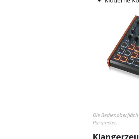
Moderne Kon
Die Bedienoberfläche
Parameter.
Klangerze