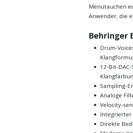
Menütauchen edi
Anwender, die e
Behringer 
Drum-Voices
Klangformu
12-Bit-DAC-
Klangfärbu
Sampling-En
Analoge Fil
Velocity-sen
Integrierte
Direkte Bed