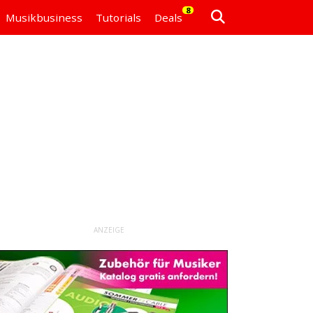
8
Musikbusiness
Tutorials
Deals
ANZEIGE